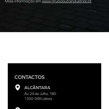
Mais informação em
www.grupoautoindustrial.pt
CONTACTOS
ALCÂNTARA
Av. 24 de Julho, 180
1350-349 Lisboa